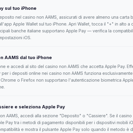
y sul tuo iPhone
 deposito nel casino non AAMS, assicurati di avere almeno una carta b
ll'app Apple Wallet sul tuo iPhone. Apri Wallet, tocca il "+" in alto a
cipali banche italiane supportano Apple Pay — verifica la compatibilit
Impostazioni iOS.
on AAMS dal tuo iPhone
hone e accedi al sito del casino non AAMS che accetta Apple Pay. Effet
 per i depositi online nei casino non AAMS funziona esclusivamente t
Chrome o Firefox non supportano l'autenticazione biometrica Appl
ne.
assiere e seleziona Apple Pay
on AAMS, accedi alla sezione "Deposito" o "Cassiere". Se il casi
le Pay tra i metodi di pagamento disponibili per i dispositivi mobili iO
patibilità e mostra il pulsante Apple Pay solo quando il metodo è dis