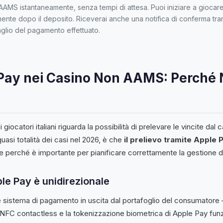
AMS istantaneamente, senza tempi di attesa. Puoi iniziare a giocare 
te dopo il deposito. Riceverai anche una notifica di conferma tran
aglio del pagamento effettuato.
 Pay nei Casino Non AAMS: Perché 
iocatori italiani riguarda la possibilità di prelevare le vincite da
quasi totalità dei casi nel 2026, è che
il prelievo tramite Apple
 perché è importante per pianificare correttamente la gestione de
ple Pay è unidirezionale
sistema di pagamento in uscita dal portafoglio del consumatore 
 NFC contactless e la tokenizzazione biometrica di Apple Pay funz