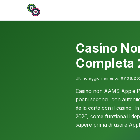
Casino No
Completa
Ultimo aggiornamento:
07.08.20
Casino non AAMS Apple Pay
pochi secondi, con autenti
della carta con il casino.
2026, come funziona il depo
sapere prima di usare App