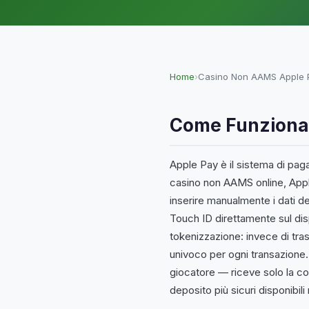
Home
›
Casino Non AAMS Apple 
Come Funziona
Apple Pay è il sistema di pa
casino non AAMS online, Appl
inserire manualmente i dati d
Touch ID direttamente sul dis
tokenizzazione: invece di tra
univoco per ogni transazione. 
giocatore — riceve solo la c
deposito più sicuri disponibili