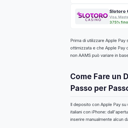
Slotoro 
Visa, Maste
375% fino
Prima di utilizzare Apple Pay
ottimizzata e che Apple Pay c
non AAMS può variare in base a
Come Fare un D
Passo per Pass
Il deposito con Apple Pay su 
italiani con iPhone: dall'ape
inserire manualmente alcun 