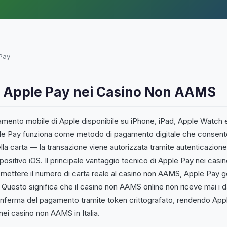
Pay
 Apple Pay nei Casino Non AAMS
gamento mobile di Apple disponibile su iPhone, iPad, Apple Watch
e Pay funziona come metodo di pagamento digitale che consente 
ella carta — la transazione viene autorizzata tramite autenticazio
positivo iOS. Il principale vantaggio tecnico di Apple Pay nei cas
smettere il numero di carta reale al casino non AAMS, Apple Pay g
Questo significa che il casino non AAMS online non riceve mai i da
onferma del pagamento tramite token crittografato, rendendo App
 nei casino non AAMS in Italia.