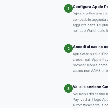
Configura Apple Pa
1
Prima di effettuare il
compatibile aggiunta a
aggiunta carta. Le prin
nell'app Wallet delle 
Accedi al casino n
2
Apri Safari sul tuo iP
credenziali. Apple Pay
browser mobile come 
casino non AAMS onli
Vai alla sezione C
3
Nel menu del casino n
Pay, vedrai il logo App
automaticamente la com