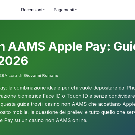
Recensioni
Pagamenti
n AAMS Apple Pay: Gui
 2026
26
A cura di:
Giovanni Romano
: la combinazione ideale per chi vuole depositare da iPh
cazione biometrica Face ID o Touch ID e senza condividere 
 In questa guida trovi i casino non AAMS che accettano Appl
sito mobile, la questione dei prelievi e tutto quello che ser
le Pay su un casino non AAMS online.