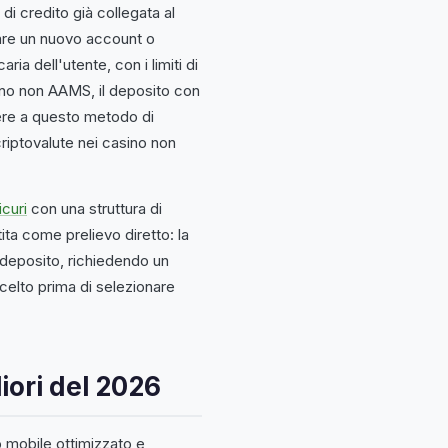
di credito già collegata al
eare un nuovo account o
ia dell'utente, con i limiti di
sino non AAMS, il deposito con
dere a questo metodo di
riptovalute nei casino non
curi
con una struttura di
ta come prelievo diretto: la
eposito, richiedendo un
celto prima di selezionare
ori del 2026
 mobile ottimizzato e