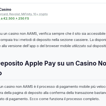
Casino
rcard, Revolut, MiFinity, 10+ crypto
 a €2.500 + 250 FS
 su un casino non AAMS, verifica sempre che il sito sia accessibil
ompaia tra i metodi di deposito nella sezione cassiere. La disponib
lla versione dell'app o del browser mobile utilizzato sul disposit
eposito Apple Pay su un Casino N
o
un casino non AAMS è il processo di pagamento mobile più veloce 
rtura della pagina di deposito alla conferma della transazione bast
dato di pagamento. Ecco come funziona il processo completo.