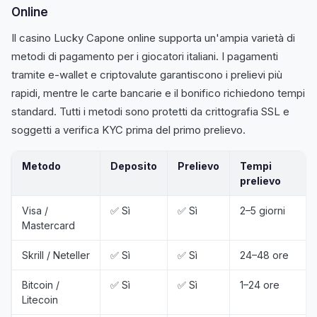
Online
Il casino Lucky Capone online supporta un'ampia varietà di
metodi di pagamento per i giocatori italiani. I pagamenti
tramite e-wallet e criptovalute garantiscono i prelievi più
rapidi, mentre le carte bancarie e il bonifico richiedono tempi
standard. Tutti i metodi sono protetti da crittografia SSL e
soggetti a verifica KYC prima del primo prelievo.
Metodo
Deposito
Prelievo
Tempi
prelievo
Visa /
✅ Sì
✅ Sì
2–5 giorni
Mastercard
Skrill / Neteller
✅ Sì
✅ Sì
24–48 ore
Bitcoin /
✅ Sì
✅ Sì
1–24 ore
Litecoin