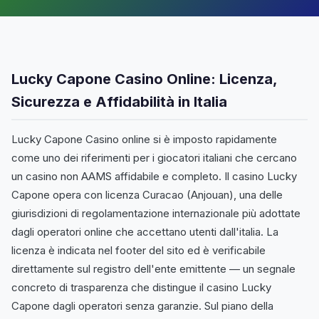
Lucky Capone Casino Online: Licenza,
Sicurezza e Affidabilità in Italia
Lucky Capone Casino online si è imposto rapidamente
come uno dei riferimenti per i giocatori italiani che cercano
un casino non AAMS affidabile e completo. Il casino Lucky
Capone opera con licenza Curacao (Anjouan), una delle
giurisdizioni di regolamentazione internazionale più adottate
dagli operatori online che accettano utenti dall'italia. La
licenza è indicata nel footer del sito ed è verificabile
direttamente sul registro dell'ente emittente — un segnale
concreto di trasparenza che distingue il casino Lucky
Capone dagli operatori senza garanzie. Sul piano della