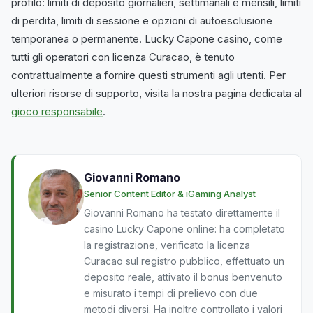
profilo: limiti di deposito giornalieri, settimanali e mensili, limiti
di perdita, limiti di sessione e opzioni di autoesclusione
temporanea o permanente. Lucky Capone casino, come
tutti gli operatori con licenza Curacao, è tenuto
contrattualmente a fornire questi strumenti agli utenti. Per
ulteriori risorse di supporto, visita la nostra pagina dedicata al
gioco responsabile
.
Giovanni Romano
Senior Content Editor & iGaming Analyst
Giovanni Romano ha testato direttamente il
casino Lucky Capone online: ha completato
la registrazione, verificato la licenza
Curacao sul registro pubblico, effettuato un
deposito reale, attivato il bonus benvenuto
e misurato i tempi di prelievo con due
metodi diversi. Ha inoltre controllato i valori