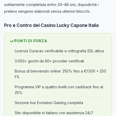
solitamente completata entro 24–48 ore, dopodiché i
prelievi vengono elaborati senza ulteriori blocchi.
Pro e Contro del Casino Lucky Capone Italia
PUNTI DI FORZA
Licenza Curacao verificabile e crittografia SSL attiva
3.000+ giochi da 60+ provider certificati
Bonus di benvenuto online: 255% fino a €1.500 + 250
FS
Programma VIP a quattro livelli con cashback fino al
25%
Sezione live Evolution Gaming completa
Sito disponibile in italiano con assistenza 24/7