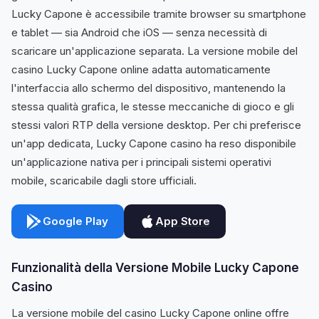
Lucky Capone è accessibile tramite browser su smartphone
e tablet — sia Android che iOS — senza necessità di
scaricare un'applicazione separata. La versione mobile del
casino Lucky Capone online adatta automaticamente
l'interfaccia allo schermo del dispositivo, mantenendo la
stessa qualità grafica, le stesse meccaniche di gioco e gli
stessi valori RTP della versione desktop. Per chi preferisce
un'app dedicata, Lucky Capone casino ha reso disponibile
un'applicazione nativa per i principali sistemi operativi
mobile, scaricabile dagli store ufficiali.
Google Play
App Store
Funzionalità della Versione Mobile Lucky Capone
Casino
La versione mobile del casino Lucky Capone online offre