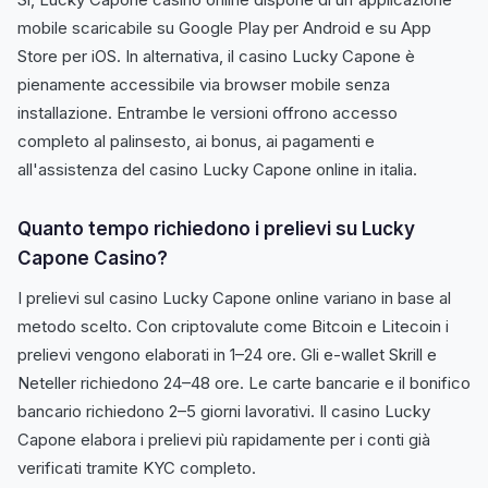
mobile scaricabile su Google Play per Android e su App
Store per iOS. In alternativa, il casino Lucky Capone è
pienamente accessibile via browser mobile senza
installazione. Entrambe le versioni offrono accesso
completo al palinsesto, ai bonus, ai pagamenti e
all'assistenza del casino Lucky Capone online in italia.
Quanto tempo richiedono i prelievi su Lucky
Capone Casino?
I prelievi sul casino Lucky Capone online variano in base al
metodo scelto. Con criptovalute come Bitcoin e Litecoin i
prelievi vengono elaborati in 1–24 ore. Gli e-wallet Skrill e
Neteller richiedono 24–48 ore. Le carte bancarie e il bonifico
bancario richiedono 2–5 giorni lavorativi. Il casino Lucky
Capone elabora i prelievi più rapidamente per i conti già
verificati tramite KYC completo.