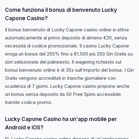
Come funziona il bonus di benvenuto Lucky
Capone Casino?
Il bonus benvenuto di Lucky Capone casino online si attiva
automaticamente al primo deposito di almeno €20, senza
necessità di codice promozionale. Il casino Lucky Capone
eroga un bonus del 255% fino a €1.500 più 250 Giri Gratis su
slot selezionate del palinsesto. Il wagering richiesto sul
bonus benvenuto online è di 35x sull'importo del bonus. I Giri
Gratis vengono accreditati in tranche giornaliere con
scadenza di 7 giorni. Lucky Capone casino propone anche
un bonus senza deposito da 50 Free Spins accessibile
tramite codice promo.
Lucky Capone Casino ha un'app mobile per
Android e iOS?
Sì, Lucky Capone casino online dispone di un'applicazione