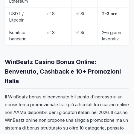
Ethereum
USDT /
✅ Sì
✅ Sì
2–3 ore
Litecoin
Bonifico
✅ Sì
✅ Sì
2–5 giorni
bancario
lavorativi
WinBeatz Casino Bonus Online:
Benvenuto, Cashback e 10+ Promozioni
Italia
Il WinBeatz bonus di benvenuto è il punto d'ingresso in un
ecosistema promozionale tra i più articolati tra i casino online
non AAMS disponibili per i giocatori italiani nel 2026. Il casino
WinBeatz online non propone una singola promozione ma un
sistema di bonus strutturato su oltre 10 categorie, pensato