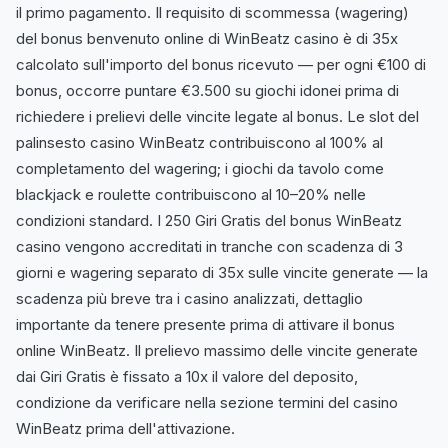
il primo pagamento. Il requisito di scommessa (wagering)
del bonus benvenuto online di WinBeatz casino è di 35x
calcolato sull'importo del bonus ricevuto — per ogni €100 di
bonus, occorre puntare €3.500 su giochi idonei prima di
richiedere i prelievi delle vincite legate al bonus. Le slot del
palinsesto casino WinBeatz contribuiscono al 100% al
completamento del wagering; i giochi da tavolo come
blackjack e roulette contribuiscono al 10–20% nelle
condizioni standard. I 250 Giri Gratis del bonus WinBeatz
casino vengono accreditati in tranche con scadenza di 3
giorni e wagering separato di 35x sulle vincite generate — la
scadenza più breve tra i casino analizzati, dettaglio
importante da tenere presente prima di attivare il bonus
online WinBeatz. Il prelievo massimo delle vincite generate
dai Giri Gratis è fissato a 10x il valore del deposito,
condizione da verificare nella sezione termini del casino
WinBeatz prima dell'attivazione.