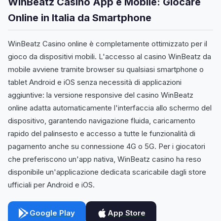
WinBeatz Casino App e Mobile: Giocare
Online in Italia da Smartphone
WinBeatz Casino online è completamente ottimizzato per il
gioco da dispositivi mobili. L'accesso al casino WinBeatz da
mobile avviene tramite browser su qualsiasi smartphone o
tablet Android e iOS senza necessità di applicazioni
aggiuntive: la versione responsive del casino WinBeatz
online adatta automaticamente l'interfaccia allo schermo del
dispositivo, garantendo navigazione fluida, caricamento
rapido del palinsesto e accesso a tutte le funzionalità di
pagamento anche su connessione 4G o 5G. Per i giocatori
che preferiscono un'app nativa, WinBeatz casino ha reso
disponibile un'applicazione dedicata scaricabile dagli store
ufficiali per Android e iOS.
Google Play
App Store