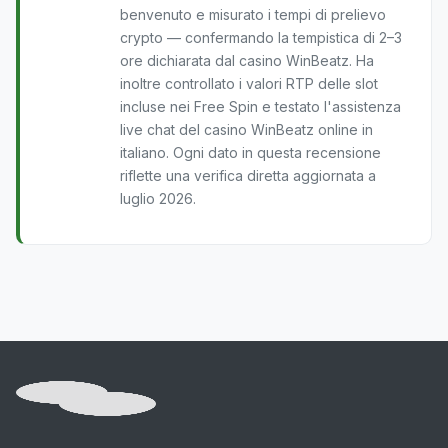
benvenuto e misurato i tempi di prelievo
crypto — confermando la tempistica di 2–3
ore dichiarata dal casino WinBeatz. Ha
inoltre controllato i valori RTP delle slot
incluse nei Free Spin e testato l'assistenza
live chat del casino WinBeatz online in
italiano. Ogni dato in questa recensione
riflette una verifica diretta aggiornata a
luglio 2026.