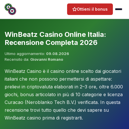
Ottieni il bonus
WinBeatz Casino Online Italia:
Recensione Completa 2026
Ultimo aggiornamento:
09.08.2026
Recensito da:
Giovanni Romano
WinBeatz Casino è il casino online scelto dai giocatori
italiani che non possono permettersi di aspettare:
prelievi in criptovaluta elaborati in 2–3 ore, oltre 6.000
giochi, bonus articolato in più di 10 categorie e licenza
Curacao (Neroblanko Tech B.V.) verificata. In questa
recensione trovi tutto quello che devi sapere su
WinBeatz casino prima di registrarti.