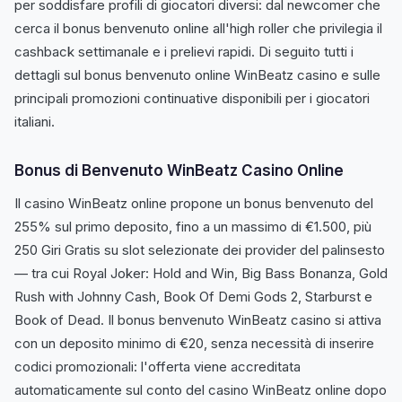
per soddisfare profili di giocatori diversi: dal newcomer che
cerca il bonus benvenuto online all'high roller che privilegia il
cashback settimanale e i prelievi rapidi. Di seguito tutti i
dettagli sul bonus benvenuto online WinBeatz casino e sulle
principali promozioni continuative disponibili per i giocatori
italiani.
Bonus di Benvenuto WinBeatz Casino Online
Il casino WinBeatz online propone un bonus benvenuto del
255% sul primo deposito, fino a un massimo di €1.500, più
250 Giri Gratis su slot selezionate dei provider del palinsesto
— tra cui Royal Joker: Hold and Win, Big Bass Bonanza, Gold
Rush with Johnny Cash, Book Of Demi Gods 2, Starburst e
Book of Dead. Il bonus benvenuto WinBeatz casino si attiva
con un deposito minimo di €20, senza necessità di inserire
codici promozionali: l'offerta viene accreditata
automaticamente sul conto del casino WinBeatz online dopo