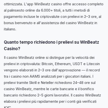
ottimizzata. L'app WinBeatz casino offre accesso completo
al palinsesto online da 6.000+ titoli, a tutti i metodi di
pagamento incluse le criptovalute con prelievi in 2–3 ore, al
bonus benvenuto e all'assistenza del casino WinBeatz in
italiano.
Quanto tempo richiedono i prelievi su WinBeatz
Casino?
Il casino WinBeatz online si distingue per la velocità dei
prelievi in criptovaluta: Bitcoin, Ethereum, USDT e Litecoin
vengono elaborati in 2–3 ore dall'approvazione — il record
tra i casino non AAMS analizzati per i giocatori italiani. I
prelievi tramite Skrill e Neteller richiedono 24–48 ore sul
casino WinBeatz, mentre le carte bancarie e il bonifico
bancario richiedono 2–5 giorni lavorativi. Il casino WinBeatz
elabora i prelievi più rapidamente per i conti già verificati
KYC.